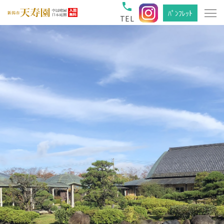
phone
ﾊﾟﾝﾌﾚｯﾄ
TEL