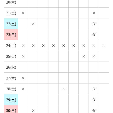
20(木)
21(金)
×
×
22(土)
×
ダ
23(日)
ダ
24(月)
×
×
×
×
×
×
×
×
×
25(火)
×
×
×
26(水)
27(木)
×
28(金)
×
×
ダ
29(土)
ダ
30(日)
×
ダ