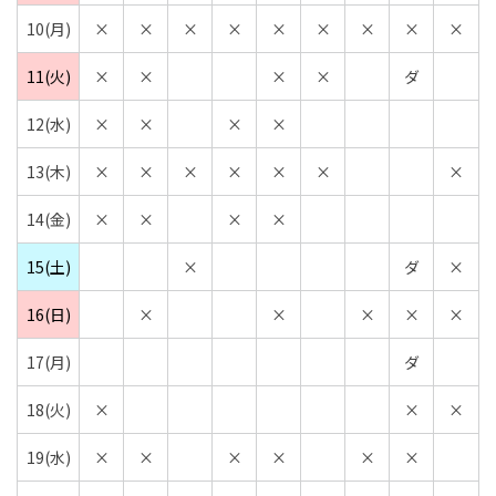
10(月)
×
×
×
×
×
×
×
×
×
11(火)
×
×
×
×
ダ
12(水)
×
×
×
×
13(木)
×
×
×
×
×
×
×
14(金)
×
×
×
×
15(土)
×
ダ
×
16(日)
×
×
×
×
×
17(月)
ダ
18(火)
×
×
×
19(水)
×
×
×
×
×
×