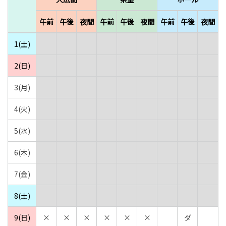
午前
午後
夜間
午前
午後
夜間
午前
午後
夜間
1(土)
2(日)
3(月)
4(火)
5(水)
6(木)
7(金)
8(土)
9(日)
×
×
×
×
×
×
ダ