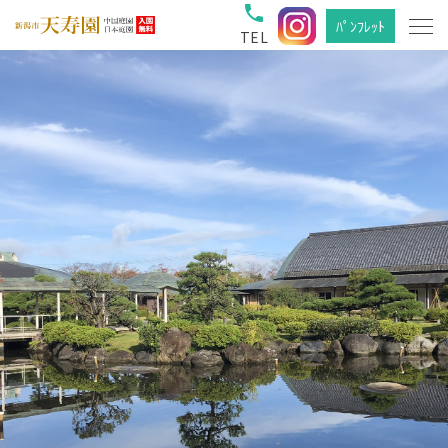
phone
ﾊﾟﾝﾌﾚｯﾄ
TEL