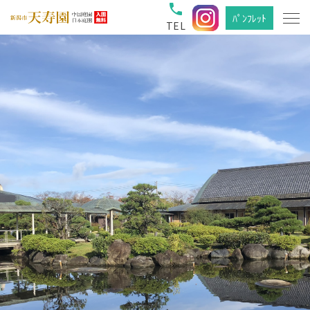
phone
ﾊﾟﾝﾌﾚｯﾄ
TEL