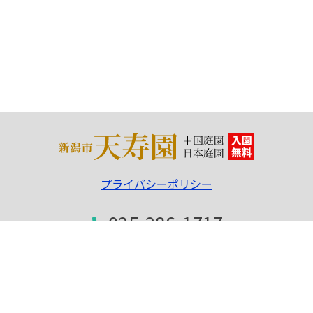
プライバシーポリシー
025-286-1717
phone
FAX：025-286-3312
〒950-0933 新潟市中央区清五郎633-8
指定管理者｜
公益財団法人 新潟市開発公社