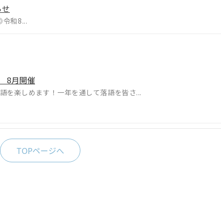
らせ
和8...
 8月開催
語を楽しめます！一年を通して落語を皆さ...
TOPページへ